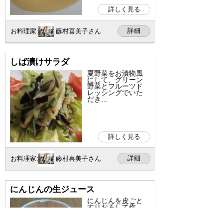
詳しく見る
詳細
お料理家:
藤村喜美子さん
しば漬けサラダ
夏野菜をお漬物風
にして、グリーン
野菜とフルーツド
レッシングでいた
だき…
詳しく見る
詳細
お料理家:
藤村喜美子さん
にんじんの生ジュース
にんじんを皮ごと
すりおろして作
る、本格的な搾り
たてのフレッシュ