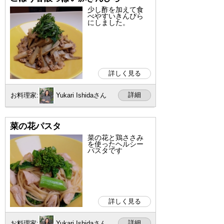
少し酢を加えて食
べやすいきんぴら
にしました。
詳しく見る
詳細
お料理家:
Yukari Ishidaさん
菜の花パスタ
菜の花と鶏ささみ
を使ったヘルシー
パスタです
詳しく見る
詳細
お料理家:
Yukari Ishidaさん