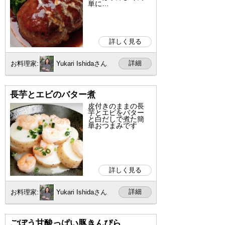
単に…
詳しく見る
詳細
お料理家:
Yukari Ishidaさん
長芋とエビのバター煮
皮付きのままの長
芋とエビをバター
と白だしで煮た簡
単おつまみです
詳しく見る
詳細
お料理家:
Yukari Ishidaさん
ごぼう甘酸っぱい豚きんぴら