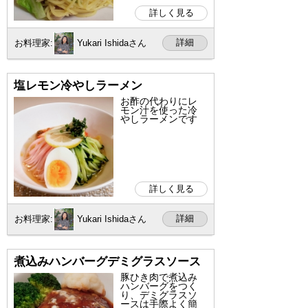
詳しく見る
詳細
お料理家:
Yukari Ishidaさん
塩レモン冷やしラーメン
お酢の代わりにレ
モン汁を使った冷
やしラーメンです
詳しく見る
詳細
お料理家:
Yukari Ishidaさん
煮込みハンバーグデミグラスソース
豚ひき肉で煮込み
ハンバーグをつく
り、デミグラスソ
ースは手際よく簡