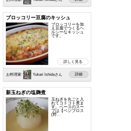
ブロッコリー豆腐のキッシュ
ブロッコリーを加
え豆腐でつくるヘ
ルシーなキッシュ
です。
詳しく見る
詳細
お料理家:
Yukari Ishidaさん
新玉ねぎの塩麹煮
玉ねぎを丸ごと入
れてコトコト煮ま
す。ベースのスー
プは【ベジブロス
(野…