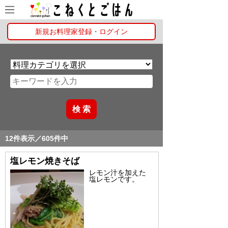
新規お料理家登録・ログイン
12件表示／605件中
塩レモン焼きそば
レモン汁を加えた
塩レモンです。