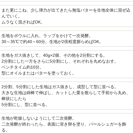
また更にこね、少し弾力が出てきたら無塩バターを生地全体に混ぜ込
んでいく。
ムラなく混ざればOK。
生地をボウルに入れ、ラップをかけて一次発酵。
30～35℃で約40～60分。生地が2倍程度膨らめばOK。
生地をガス抜きして、40g×2個、その他を2分割にする。
2分割にした一方をさらに5分割にし、それぞれを丸めなおす。
ベンチタイム約10分。
型にオイルまたはバターを塗っておく。
2分割、5分割にした生地はガス抜きし、成型して型に並べる。
大きな生地は綿棒で伸ばし、カットした栗を散らして手前から丸め、
棒状にしたら
5分割にし、型に並べる。
生地が乾燥しないようにして二次発酵。
二次発酵が終わったら、表面に溶き卵を塗り、パールシュガーを飾
る。