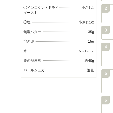
◯インスタントドライ
小さじ1
2
イースト
◯塩
小さじ1/2
3
無塩バター
35g
溶き卵
15g
4
水
115～125㏄
栗の渋皮煮
約40g
パールシュガー
適量
5
6