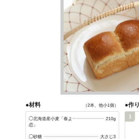
●材料
●作
（2本、他小1個）
1
◯北海道産小麦「春よ
210g
恋」
◯砂糖
大さじ3