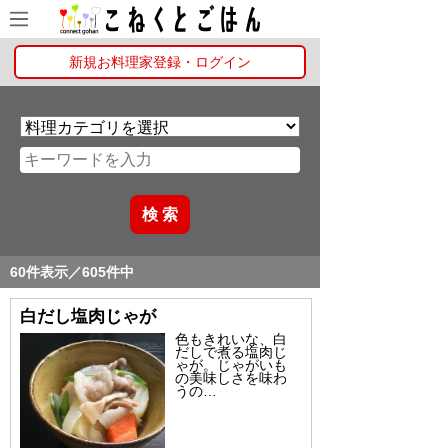
新規お料理家登録・ログイン
60件表示／605件中
白だし塩肉じゃが
色もきれいな、白
だしで煮る塩肉じ
ゃが。じゃがいも
の美味しさを味わ
うの…