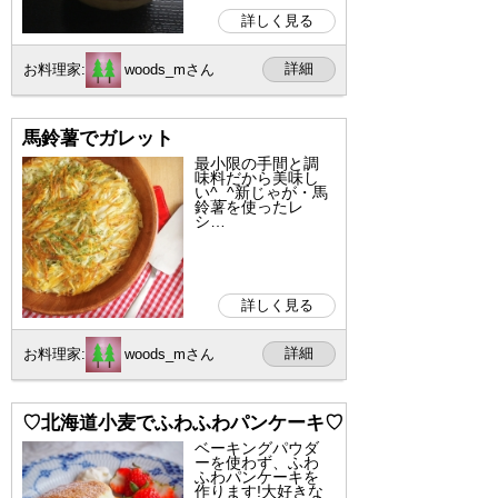
詳しく見る
詳細
お料理家:
woods_mさん
馬鈴薯でガレット
最小限の手間と調
味料だから美味し
い^_^新じゃが・馬
鈴薯を使ったレ
シ…
詳しく見る
詳細
お料理家:
woods_mさん
♡北海道小麦でふわふわパンケーキ♡
ベーキングパウダ
ーを使わず、ふわ
ふわパンケーキを
作ります!大好きな