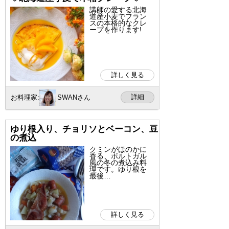
講師の愛する北海
道産小麦でフラン
スの本格的なクレ
ープを作ります!
詳しく見る
詳細
お料理家:
SWANさん
ゆり根入り、チョリソとベーコン、豆
の煮込
クミンがほのかに
香る、ポルトガル
風の冬の煮込み料
理です。ゆり根を
最後…
詳しく見る