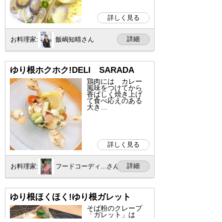
詳しく見る
詳細
お料理家:
飯嶋知晴さん
ゆり根ホクホク!DELI SARADA
鶏肉には カレー
風味をつけてから
香ばしく焼き上げ
て食べ応えのある
大き…
詳しく見る
詳細
お料理家:
フードコーディ...さん
ゆり根ほくほく!ゆり根ガレット
そば粉のクレープ
「ガレット」は
もちもちパリパリ