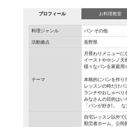
プロフィール
お料理教室
料理ジャンル
パン その他
活動拠点
長野県
月替わりメニューに
イーストやホシノ天
様々なパンを家庭用
テーマ
本格的にパンを作り
レッスンの時だけパ
ランチやおしゃべりを
みなさんの目的はい
「パンが好き!」 な
自宅レッスン以外で
勤労者ホーム、公民