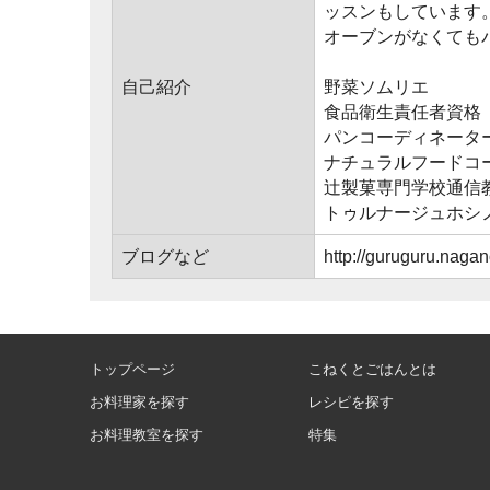
ッスンもしています
オーブンがなくても
自己紹介
野菜ソムリエ
食品衛生責任者資格
パンコーディネータ
ナチュラルフードコ
辻製菓専門学校通信
トゥルナージュホシ
ブログなど
http://guruguru.nagan
トップページ
こねくとごはんとは
お料理家を探す
レシピを探す
お料理教室を探す
特集