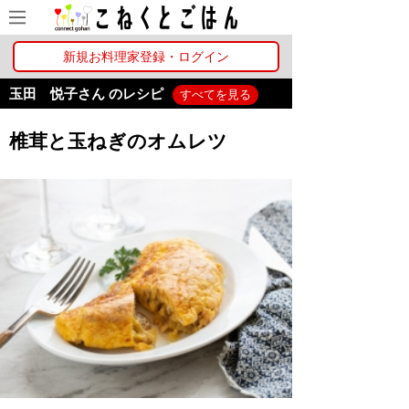
新規お料理家登録・ログイン
玉田 悦子さん のレシピ
すべてを見る
椎茸と玉ねぎのオムレツ