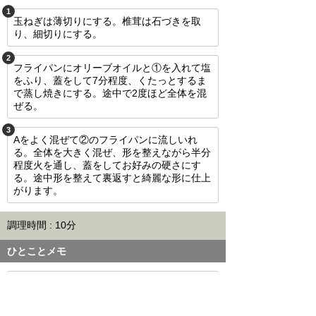
1
玉ねぎは薄切りにする。椎茸は石づきを取
り、細切りにする。
2
フライパンにオリーブオイルと①を入れて塩
をふり、蓋をして7分程度、くたっとするま
で蒸し焼きにする。途中で2度ほど全体を混
ぜる。
3
Aをよく混ぜて②のフライパンに流しいれ
る。全体を大きく混ぜ、形を整えながら半分
程度火を通し、蓋をしてお好みの硬さにす
る。途中形を整えて裏返すと綺麗な形に仕上
がります。
調理時間 : 10分
ひとことメモ
お好みでケチャップをかけてください。