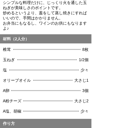
シンプルな料理だけに、じっくり火を通した玉
ねぎが美味しさのポイントです。
炒めるというより、蓋をして蒸し焼きにすれば
いいので、手間はかかりません。
お弁当にもなるし、ワインのお供にもなります
よ♪
材料（2人分）
椎茸
8枚
玉ねぎ
1/2個
塩
少々
オリーブオイル
大さじ1
A卵
3個
A粉チーズ
大さじ2
A塩、胡椒
少々
作り方