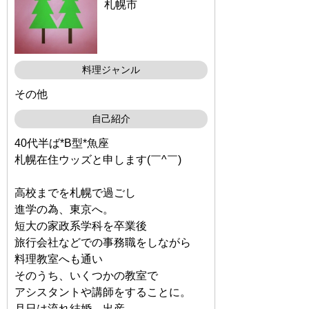
札幌市
料理ジャンル
その他
自己紹介
40代半ば*B型*魚座
札幌在住ウッズと申します(￣^￣)ゞ
高校までを札幌で過ごし
進学の為、東京へ。
短大の家政系学科を卒業後
旅行会社などでの事務職をしながら
料理教室へも通い
そのうち、いくつかの教室で
アシスタントや講師をすることに。
月日は流れ結婚、出産。