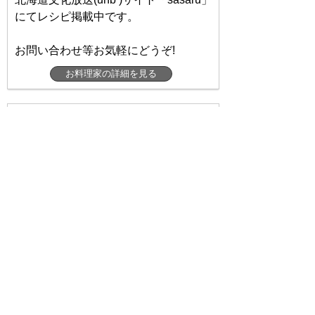
にてレシピ掲載中です。
お問い合わせ等お気軽にどうぞ!
お料理家の詳細を見る
*IKU*ちいさなしあわせキッチン(チイサ
ナシアワセキッチン)さん
活動拠点
北海道(札幌市以外)
料理ジャンル
和食 、 中華料理 、 韓国料理 、 イタリ
アン 、 パン 、 その他