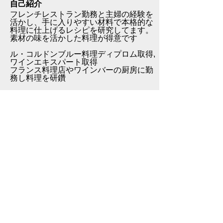
自己紹介
フレンチレストラン勤務と主婦の経験を
活かし、手に入りやすい材料で本格的な
料理に仕上げるレシピを研究してます。
素材の味を活かした料理が得意です
ル・コルドンブルー料理ディプロム取得,
ワインエキスパート取得
フランス料理店やワインバーの厨房に勤
務し料理を研鑽
ブログなど
http://cocokitchen.net/
カテゴリ：
こねくとごはんとは
プライバシーポリシー
会員利用規約