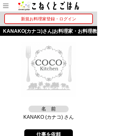
新規お料理家登録・ログイン
KANAKO(カナコ)さん|お料理家・お料理教
室詳細
名 前
KANAKO (カナコ) さん
仕事を依頼