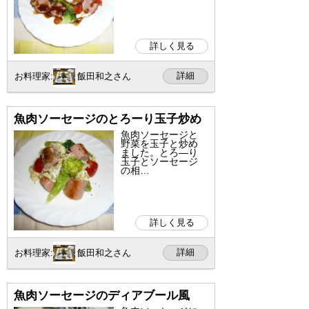
詳しく見る
詳細
お料理家:
飯田和之さん
魚肉ソーセージのとろーり玉子炒め
魚肉ソーセージと
野菜を玉子と炒め
ました。とろ―り
玉子とソーセージ
の相…
詳しく見る
詳細
お料理家:
飯田和之さん
魚肉ソーセージのディアブール風