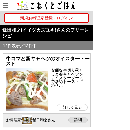
新規お料理家登録・ログイン
飯田和之(イイダカズユキ)さんのフリーレ
シピ
12件表示／13件中
牛コマと新キャベツのオイスタートー
スト
安価な牛切り落と
しと春キャベツを
オイスターソース
で炒めトーストに
のせ…
詳しく見る
詳細
お料理家:
飯田和之さん