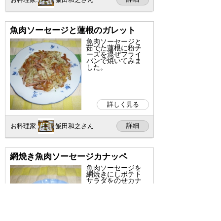
魚肉ソーセージと蓮根のガレット
魚肉ソーセージと
茹でた蓮根に粉チ
ーズを混ぜフライ
パンで焼いてみま
した。
詳しく見る
詳細
お料理家:
飯田和之さん
網焼き魚肉ソーセージカナッペ
魚肉ソーセージを
網焼きにしポテト
サラダをのせカナ
ッペ風にしまし
た。