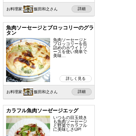
詳細
お料理家:
飯田和之さん
魚肉ソーセージとブロッコリーのグラ
タン
魚肉ソーセージと
ブロッコリーを缶
詰めのホワイトソ
ースを使い簡単で
美味…
詳しく見る
詳細
お料理家:
飯田和之さん
カラフル魚肉ソーゼージエッグ
いつもの目玉焼き
も魚肉ソーセージ
と野菜でカラフル
に美味しさUP!