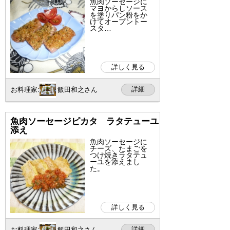
魚肉ソーセージに
マヨからしソース
を塗りパン粉をか
けてオープントー
スタ…
詳しく見る
詳細
お料理家:
飯田和之さん
魚肉ソーセージピカタ ラタテューユ
添え
魚肉ソーセージに
チーズ、たまごを
つけ焼きラタテュ
ーユを添えまし
た。
詳しく見る
詳細
お料理家:
飯田和之さん