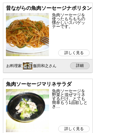
昔ながらの魚肉ソーセージナポリタン
魚肉ソーセージを
使ったもちもちの
懐かしいスパゲッ
テーです。
詳しく見る
詳細
お料理家:
飯田和之さん
魚肉ソーセージマリネサラダ
魚肉ソーセージを
野菜と混ぜマリネ
するだけ。とても
簡単もう1品欲しと
き…
詳しく見る