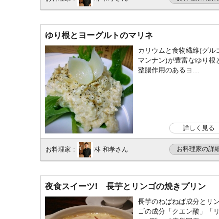
ゆり根とヨーグルトのマリネ
カリウムと食物繊維(グル
マンナン)が豊富なゆり根
整腸作用のあるヨ…
詳しく見る
お料理家の詳
お料理家：
林 和孝さん
夜食スイーツ! 長芋とリンゴの焼きプリン
長芋のねばねば成分とリ
ゴの成分「クエン酸」「