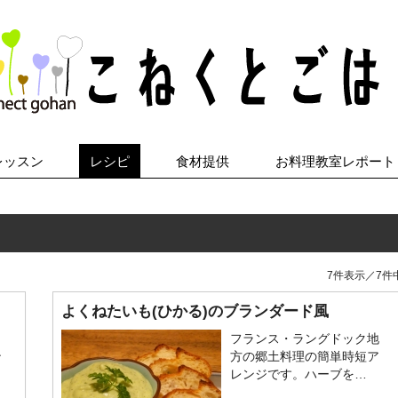
レッスン
レシピ
食材提供
お料理教室レポート
7件表示／7件
よくねたいも(ひかる)のブランダード風
ワ
フランス・ラングドック地
ン
方の郷土料理の簡単時短ア
レンジです。ハーブを…