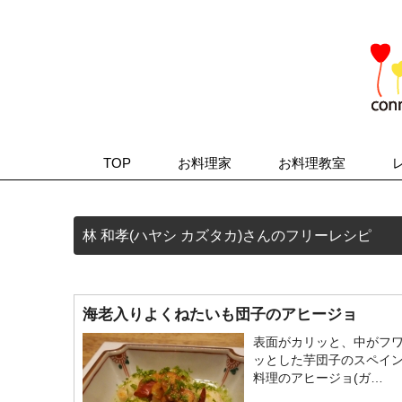
TOP
お料理家
お料理教室
林 和孝(ハヤシ カズタカ)さんのフリーレシピ
海老入りよくねたいも団子のアヒージョ
表面がカリッと、中がフ
ッとした芋団子のスペイ
料理のアヒージョ(ガ…