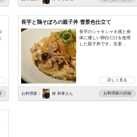
長芋と鶏そぼろの親子丼 雪景色仕立て
コ
長芋のシャキシャキ感と身
と
体に優しい卵白だけを使用
した親子丼です。生姜…
詳しく見る
細
お料理家の詳細
お料理家：
林 和孝さん
ン
リ