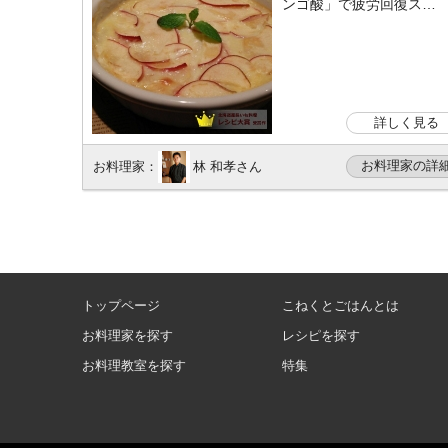
ンゴ酸」で疲労回復ス…
詳しく見る
お料理家の詳
お料理家：
林 和孝さん
トップページ
こねくとごはんとは
お料理家を探す
レシピを探す
お料理教室を探す
特集