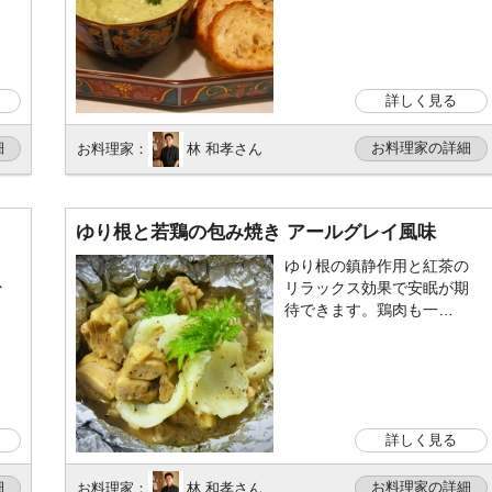
詳しく見る
細
お料理家の詳細
お料理家：
林 和孝さん
ゆり根と若鶏の包み焼き アールグレイ風味
っ
ゆり根の鎮静作用と紅茶の
少
リラックス効果で安眠が期
待できます。鶏肉も一…
詳しく見る
細
お料理家の詳細
お料理家：
林 和孝さん