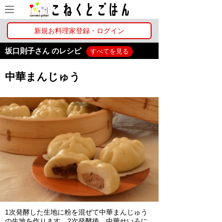
新規お料理家登録・ログイン
坂口則子さん のレシピ
すべてを見る
中華まんじゅう
1次発酵した生地に粉を混ぜて中華まんじゅう
の生地を作ります。2次発酵後、中華せいろに