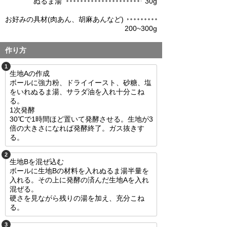
ぬるま湯
30g
お好みの具材(肉あん、胡麻あんなど)
200~300g
作り方
1
生地Aの作成
ボールに強力粉、ドライイースト、砂糖、塩
をいれぬるま湯、サラダ油を入れ十分こね
る。
1次発酵
30℃で1時間ほど置いて発酵させる。生地が3
倍の大きさになれば発酵終了。ガス抜きす
る。
2
生地Bを混ぜ込む
ボールに生地Bの材料を入れぬるま湯半量を
入れる。その上に発酵の済んだ生地Aを入れ
混ぜる。
硬さを見ながら残りの湯を加え、充分こね
る。
3