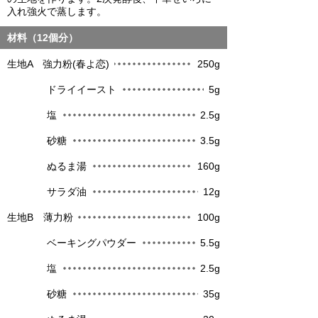
入れ強火で蒸します。
材料（12個分）
生地A 強力粉(春よ恋)
250g
ドライイースト
5g
塩
2.5g
砂糖
3.5g
ぬるま湯
160g
サラダ油
12g
生地B 薄力粉
100g
ベーキングパウダー
5.5g
塩
2.5g
砂糖
35g