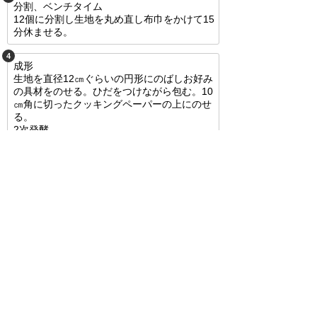
分割、ベンチタイム
12個に分割し生地を丸め直し布巾をかけて15
分休ませる。
4
成形
生地を直径12㎝ぐらいの円形にのばしお好み
の具材をのせる。ひだをつけながら包む。10
㎝角に切ったクッキングペーパーの上にのせ
る。
2次発酵
30℃で30分発酵させる。
5
蒸気の出た蒸し器に間隔をおいて並べ、15～
18分蒸す。
調理時間 : 180分
このレシピをメールで送信
不適切な投稿を報告する