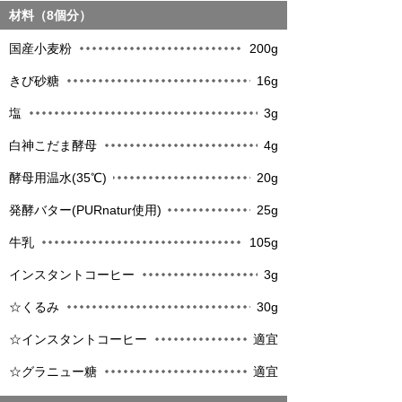
材料（8個分）
国産小麦粉
200g
きび砂糖
16g
塩
3g
白神こだま酵母
4g
酵母用温水(35℃)
20g
発酵バター(PURnatur使用)
25g
牛乳
105g
インスタントコーヒー
3g
☆くるみ
30g
☆インスタントコーヒー
適宜
☆グラニュー糖
適宜