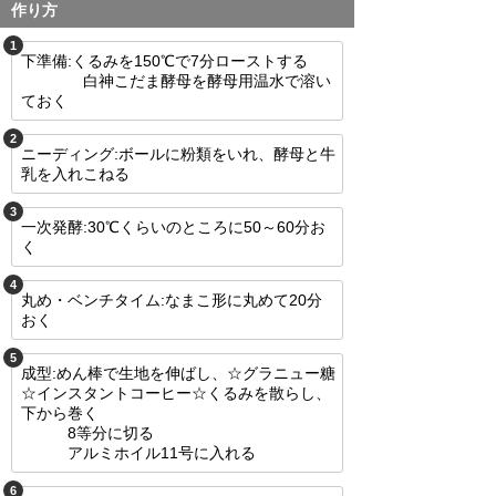
作り方
1
下準備:くるみを150℃で7分ローストする
白神こだま酵母を酵母用温水で溶い
ておく
2
ニーディング:ボールに粉類をいれ、酵母と牛
乳を入れこねる
3
一次発酵:30℃くらいのところに50～60分お
く
4
丸め・ベンチタイム:なまこ形に丸めて20分
おく
5
成型:めん棒で生地を伸ばし、☆グラニュー糖
☆インスタントコーヒー☆くるみを散らし、
下から巻く
8等分に切る
アルミホイル11号に入れる
6