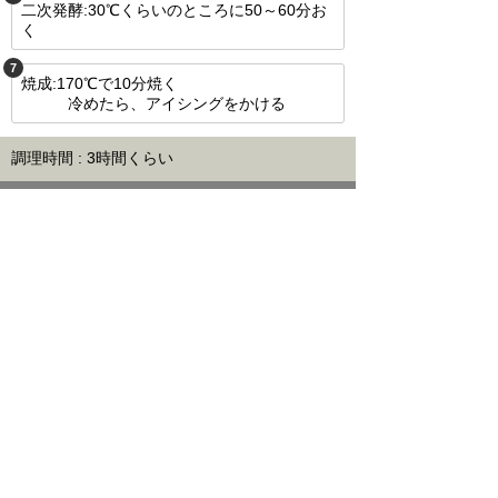
二次発酵:30℃くらいのところに50～60分お
く
7
焼成:170℃で10分焼く
冷めたら、アイシングをかける
調理時間 : 3時間くらい
ひとことメモ
☆の材料をホワイトチョコチップに変えても
OK
アイシング:パウダーシュガー25g、インスタ
ントコーヒー1g、水4gをあわせる
このレシピをメールで送信
不適切な投稿を報告する