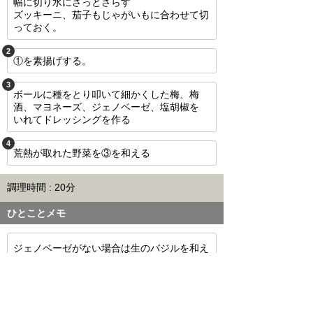
幅に切り水にさっとさらす
ズッキーニ、茄子もじゃがいもに合わせて切
っておく。
2
①を素揚げする。
3
ボールに種をとり叩いて細かくした梅、梅
酒、マヨネーズ、ジェノベーゼ、塩胡椒を
いれてドレッシングを作る
4
荒熱が取れた野菜を③を和える
調理時間 : 20分
ひとことメモ
ジェノベーゼがない場合は生のバジルを和え
ても美味しいです。
このレシピをメールで送信