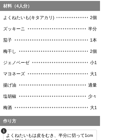
材料（4人分）
よくねたいも(キタアカリ)
2個
ズッキーニ
半分
茄子
1本
梅干し
2個
ジェノベーゼ
小1
マヨネーズ
大1
揚げ油
適量
塩胡椒
少々
梅酒
大1
作り方
1
よくねたいもは皮をむき、半分に切って1cm