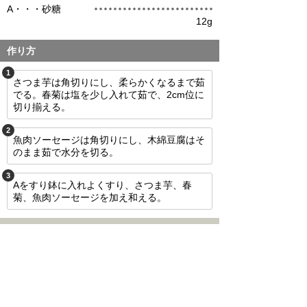
А・・・砂糖
12g
作り方
1
さつま芋は角切りにし、柔らかくなるまで茹
でる。春菊は塩を少し入れて茹で、2cm位に
切り揃える。
2
魚肉ソーセージは角切りにし、木綿豆腐はそ
のまま茹で水分を切る。
3
Аをすり鉢に入れよくすり、さつま芋、春
菊、魚肉ソーセージを加え和える。
調理時間 : 30分
このレシピをメールで送信
不適切な投稿を報告する