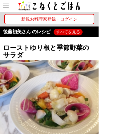
新規お料理家登録・ログイン
後藤初美さん のレシピ
すべてを見る
ローストゆり根と季節野菜の
サラダ