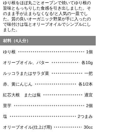
ゆり根をほぼ丸ごとオーブンで焼いてゆり根の
旨味ともっちりした食感を引き出しました。そ
のまま手が止まらなくなる!と人気の一皿でし
た。質の良いオーガニック野菜が手に入ったの
で味付けは塩とオリーブオイルでシンプルにし
ました。
材料（4人分）
ゆり根
1個
オリーブオイル、バター
各10g
ルッコラまたはサラダ菜
一把
赤、黄にんじん
各1/2本
紅芯大根 または蕪
適宜
里芋
2個
塩
2つまみ
オリーブオイル(仕上げ用)
30cc