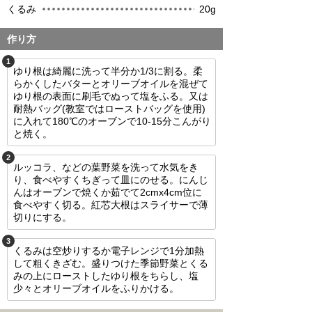
くるみ
20g
作り方
1
ゆり根は綺麗に洗って半分か1/3に割る。柔
らかくしたバターとオリーブオイルを混ぜて
ゆり根の表面に刷毛でぬって塩をふる。又は
耐熱バッグ(教室ではローストバッグを使用)
に入れて180℃のオーブンで10-15分こんがり
と焼く。
2
ルッコラ、などの葉野菜を洗って水気をき
り、食べやすくちぎって皿にのせる。にんじ
んはオーブンで焼くか茹でて2cmx4cm位に
食べやすく切る。紅芯大根はスライサーで薄
切りにする。
3
くるみは空炒りするか電子レンジで1分加熱
して粗くきざむ。盛りつけた季節野菜とくる
みの上にローストしたゆり根をちらし、塩
少々とオリーブオイルをふりかける。