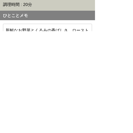
調理時間 : 20分
ひとことメモ
新鮮なお野菜とくるみの香ばしさ、ロースト
したゆり根の存在感が好評の一皿。味付けを
シンプルに変えた事で素材の美味しさが際立
ちました。なお、にんじんとゆり根のロース
トには貝印の「ローストバッグ」を使用して
います。
このレシピをメールで送信
不適切な投稿を報告する
こねくとごはんとは