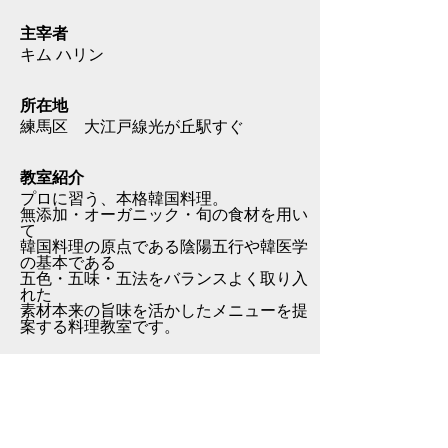
主宰者
キム ハリン
所在地
練馬区 大江戸線光が丘駅すぐ
教室紹介
プロに習う、本格韓国料理。
無添加・オーガニック・旬の食材を用い
て
韓国料理の原点である陰陽五行や韓医学
の基本である
五色・五味・五法をバランスよく取り入
れた
素材本来の旨味を活かしたメニューを提
案する料理教室です。
料理ジャンル
韓国料理 スローフード/薬膳 お菓子