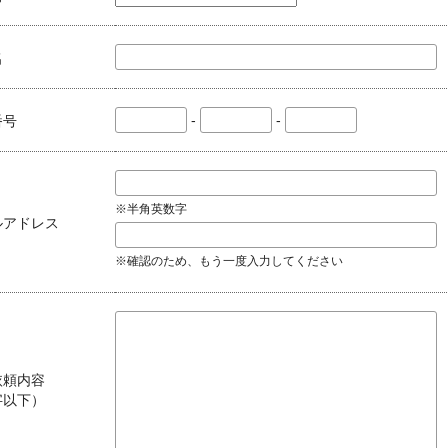
名
-
-
番号
※半角英数字
ルアドレス
※確認のため、もう一度入力してください
依頼内容
字以下）