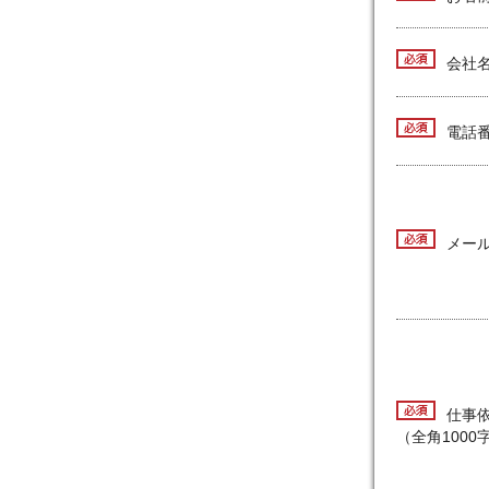
必須
会社
必須
電話
必須
メー
必須
仕事
（全角1000