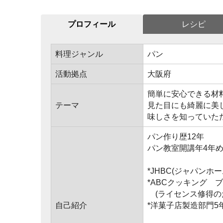
プロフィール
レシピ
料理ジャンル
パン
活動拠点
大阪府
簡単に安心できる材
テーマ
見た目にも綺麗に美
味しさを知っていた
パン作り歴12年
パン教室開講年4年
*JHBC(ジャパン
*ABCクッキング 
(ライセンス修得のた
自己紹介
*洋菓子店製造部門5