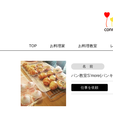
TOP
お料理家
お料理教室
名 前
パン教室S'more(パ
仕事を依頼