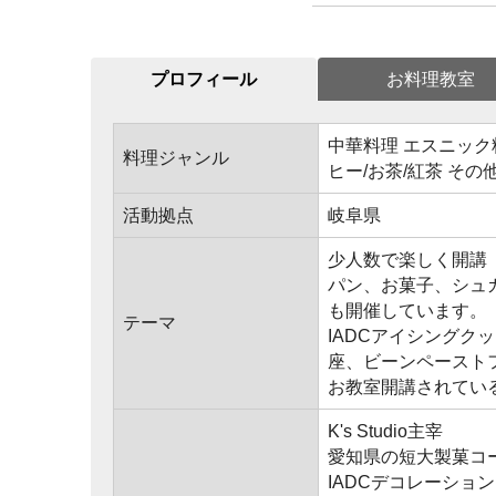
プロフィール
お料理教室
中華料理 エスニック料
料理ジャンル
ヒー/お茶/紅茶 その
活動拠点
岐阜県
少人数で楽しく開講
パン、お菓子、シュ
も開催しています。
テーマ
IADCアイシング
座、ビーンペースト
お教室開講されてい
K's Studio主宰
愛知県の短大製菓コ
IADCデコレーショ