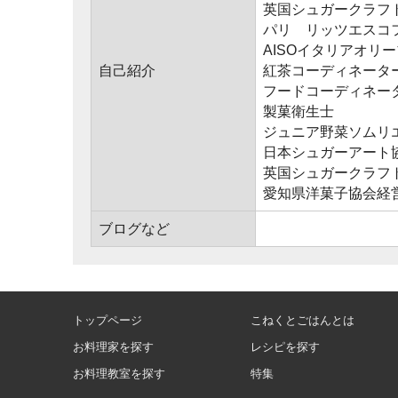
英国シュガークラフ
パリ リッツエスコ
AISOイタリアオリ
自己紹介
紅茶コーディネータ
フードコーディネー
製菓衛生士
ジュニア野菜ソムリ
日本シュガーアート
英国シュガークラフ
愛知県洋菓子協会経
ブログなど
トップページ
こねくとごはんとは
お料理家を探す
レシピを探す
お料理教室を探す
特集