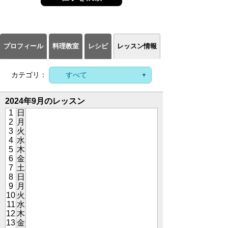
プロフィール
料理教室
レシピ
レッスン情報
カテゴリ：
2024年9月のレッスン
1
日
2
月
3
火
4
水
5
木
6
金
7
土
8
日
9
月
10
火
11
水
12
木
13
金