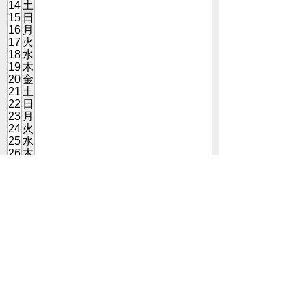
14
土
15
日
16
月
17
火
18
水
19
木
20
金
21
土
22
日
23
月
24
火
25
水
26
木
27
金
28
土
29
日
30
月
◀ 8月
10月 ▶
こねくとごはんとは
プライバシーポリシー