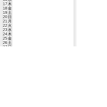
17
木
18
金
19
土
20
日
21
月
22
火
23
水
24
木
25
金
26
土
27
日
28
月
29
火
30
水
◀ 3月
5月 ▶
こねくとごはんとは
プライバシーポリシー
会員利用規約